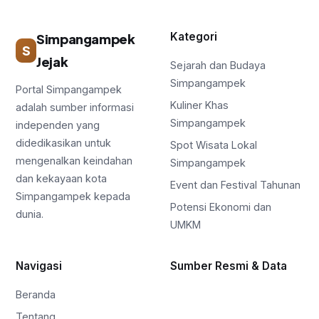
Kategori
Simpangampek
S
Jejak
Sejarah dan Budaya
Simpangampek
Portal Simpangampek
Kuliner Khas
adalah sumber informasi
Simpangampek
independen yang
didedikasikan untuk
Spot Wisata Lokal
mengenalkan keindahan
Simpangampek
dan kekayaan kota
Event dan Festival Tahunan
Simpangampek kepada
Potensi Ekonomi dan
dunia.
UMKM
Navigasi
Sumber Resmi & Data
Beranda
Tentang