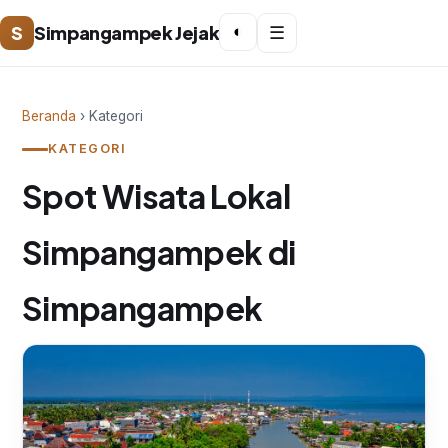
S
Simpangampek Jejak
◐
☰
Beranda
› Kategori
KATEGORI
Spot Wisata Lokal
Simpangampek di
Simpangampek